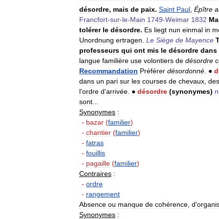
désordre
,
mais
de
paix
.
Saint
Paul
,
Épître
a
Francfort
-
sur
-
le
-
Main
1749
-
Weimar
1832
Ma
tolérer
le
désordre
.
Es
liegt
nun
einmal
in
m
Unordnung
ertragen
.
Le
Siège
de
Mayence
professeurs
qui
ont
mis
le
désordre
dans
langue
familière
use
volontiers
de
désordre
Recommandation
Préférer
désordonné
.
●
d
dans
un
pari
sur
les
courses
de
chevaux
,
de
l
'
ordre
d
'
arrivée
.
●
désordre
(
synonymes
)
sont
...
Synonymes
:
-
bazar
(
familier
)
-
chantier
(
familier
)
-
fatras
-
fouillis
-
pagaille
(
familier
)
Contraires
:
-
ordre
-
rangement
Absence
ou
manque
de
cohérence
,
d
'
organi
Synonymes
: