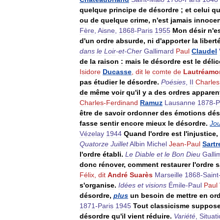
quelque
principe
de
désordre
;
et
celui
qu
ou
de
quelque
crime
,
n
'
est
jamais
innoce
Fère
,
Aisne
,
1868
-
Paris
1955
Mon
désir
n
'
e
d
'
un
ordre
absurde
,
ni
d
'
apporter
la
libert
dans
le
Loir
-
et
-
Cher
Gallimard
Paul
Claudel
de
la
raison
:
mais
le
désordre
est
le
délic
Isidore
Ducasse
,
dit
le
comte
de
Lautréamo
pas
étudier
le
désordre
.
Poésies
,
II
Charles
de
même
voir
qu
'
il
y
a
des
ordres
apparen
Charles
-
Ferdinand
Ramuz
Lausanne
1878
-
P
être
de
savoir
ordonner
des
émotions
dés
fasse
sentir
encore
mieux
le
désordre
.
Jou
Vézelay
1944
Quand
l
'
ordre
est
l
'
injustice
,
Quatorze
Juillet
Albin
Michel
Jean
-
Paul
Sartr
l
'
ordre
établi
.
Le
Diable
et
le
Bon
Dieu
Galli
donc
rénover
,
comment
restaurer
l
'
ordre
s
Félix
,
dit
André
Suarès
Marseille
1868
-
Saint
s
'
organise
.
Idées
et
visions
Émile
-
Paul
Paul
désordre
,
plus
un
besoin
de
mettre
en
or
1871
-
Paris
1945
Tout
classicisme
suppos
désordre
qu
'
il
vient
réduire
.
Variété
,
Situat