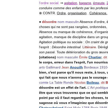
l
'
ordre
social
.
⇒
agitation
,
bagarre
,
émeute
,
conduire
comme
des
enfants
par
les
profess
⊗
CONTR
.
Ordre
,
organisation
.
Cohérence
.
●
désordre
nom
masculin
Absence
d
'
ordre
,
é
choses
qui
ne
sont
pas
rangées
,
ordonnées
,
Absence
ou
manque
de
cohérence
,
d
'
organi
agitation
,
manque
de
discipline
dans
un
grou
Agitation
politique
ou
sociale
:
On
craint
de
g
l
'
esprit
:
Désordre
intestinal
.
Littéraire
.
Dérèg
son
passé
.
Toute
détérioration
du
gros
œuvr
(
citations
)
nom
masculin
Émile
Chartier
,
dit
le
corps
,
erreur
dans
l
'
esprit
,
l
'
un
nourriss
arts
Gallimard
Jean
Anouilh
Bordeaux
1910
bien
,
c
'
est
parce
qu
'
il
nous
reste
,
à
tous
,
qui
fait
que
nous
n
'
avons
pas
le
courage
comte
La
Table
Ronde
Nicolas
Boileau
,
dit
B
désordre
est
un
effet
de
l
'
art
.
L
'
Art
poétiqu
être
que
vous
trouverez
que
ce
qui
sembl
point
par
où
il
faut
regarder
les
choses
,
t
sagesse
où
vous
n
'
imaginiez
que
désordr
Chateaubriand
Saint
-
Malo
1768
-
Paris
1848