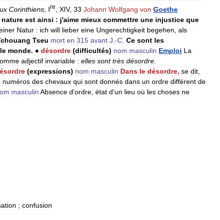
re
ux
Corinthiens
,
I
,
XIV
,
33
Johann
Wolfgang
von
Goethe
nature
est
ainsi
:
j
'
aime
mieux
commettre
une
injustice
que
einer
Natur
:
ich
will
lieber
eine
Ungerechtigkeit
begehen
,
als
Tchouang
Tseu
mort
en
315
avant
J
.-
C
.
Ce
sont
les
le
monde
.
●
désordre
(
difficultés
)
nom
masculin
Emploi
La
comme
adjectif
invariable
:
elles
sont
très
désordre
.
ésordre
(
expressions
)
nom
masculin
Dans
le
désordre
,
se
dit
,
s
numéros
des
chevaux
qui
sont
donnés
dans
un
ordre
différent
de
nom
masculin
Absence
d
'
ordre
,
état
d
'
un
lieu
où
les
choses
ne
sation
;
confusion