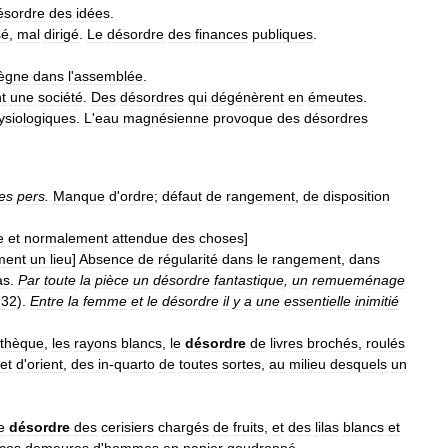
ésordre
des
idées
.
sé
,
mal
dirigé
.
Le
désordre
des
finances
publiques
.
ègne
dans
l
'
assemblée
.
t
une
société
.
Des
désordres
qui
dégénèrent
en
émeutes
.
ysiologiques
.
L
'
eau
magnésienne
provoque
des
désordres
es
pers
.
Manque
d
'
ordre
;
défaut
de
rangement
,
de
disposition
e
et
normalement
attendue
des
choses
]
ment
un
lieu
]
Absence
de
régularité
dans
le
rangement
,
dans
as
.
Par
toute
la
pièce
un
désordre
fantastique
,
un
remueménage
232
).
Entre
la
femme
et
le
désordre
il
y
a
une
essentielle
inimitié
othèque
,
les
rayons
blancs
,
le
désordre
de
livres
brochés
,
roulés
et
d
'
orient
,
des
in
-
quarto
de
toutes
sortes
,
au
milieu
desquels
un
e
désordre
des
cerisiers
chargés
de
fruits
,
et
des
lilas
blancs
et
ces
demeures
d
'
hommes
en
papier
goudronné
...