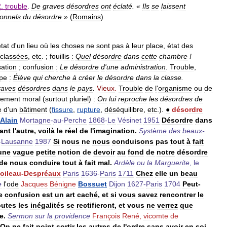
2
.
trouble
.
De
graves
désordres
ont
éclaté
. «
Ils
se
laissent
ionnels
du
désordre
»
(
Romains
)
.
tat
d
'
un
lieu
où
les
choses
ne
sont
pas
à
leur
place
,
état
des
classées
,
etc
. ;
fouillis
:
Quel
désordre
dans
cette
chambre
!
sation
;
confusion
:
Le
désordre
d
'
une
administration
.
Trouble
,
pe
:
Élève
qui
cherche
à
créer
le
désordre
dans
la
classe
.
raves
désordres
dans
le
pays
.
Vieux
.
Trouble
de
l
'
organisme
ou
de
lement
moral
(
surtout
pluriel
)
:
On
lui
reproche
les
désordres
de
e
d
'
un
bâtiment
(
fissure
,
rupture
,
déséquilibre
,
etc
.).
●
désordre
Alain
Mortagne
-
au
-
Perche
1868
-
Le
Vésinet
1951
Désordre
dans
ant
l
'
autre
,
voilà
le
réel
de
l
'
imagination
.
Système
des
beaux
-
-
Lausanne
1987
Si
nous
ne
nous
conduisons
pas
tout
à
fait
une
vague
petite
notion
de
devoir
au
fond
de
notre
désordre
de
nous
conduire
tout
à
fait
mal
.
Ardèle
ou
la
Marguerite
,
le
oileau
-
Despréaux
Paris
1636
-
Paris
1711
Chez
elle
un
beau
e
l
'
ode
Jacques
Bénigne
Bossuet
Dijon
1627
-
Paris
1704
Peut
-
e
confusion
est
un
art
caché
,
et
si
vous
savez
rencontrer
le
outes
les
inégalités
se
rectifieront
,
et
vous
ne
verrez
que
e
.
Sermon
sur
la
providence
François
René
,
vicomte
de
On
ne
fait
point
sortir
les
autres
de
l
'
ordre
sans
avoir
en
soi