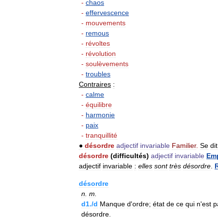
-
chaos
-
effervescence
-
mouvements
-
remous
-
révoltes
-
révolution
-
soulèvements
-
troubles
Contraires
:
-
calme
-
équilibre
-
harmonie
-
paix
-
tranquillité
●
désordre
adjectif
invariable
Familier
.
Se
dit
désordre
(
difficultés
)
adjectif
invariable
Emp
adjectif
invariable
:
elles
sont
très
désordre
.
désordre
n
.
m
.
d1
./
d
Manque
d
'
ordre
;
état
de
ce
qui
n
'
est
p
désordre
.