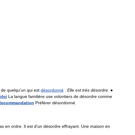
de
quelqu
'
un
qui
est
désordonné
:
Elle
est
très
désordre
.
●
loi
La
langue
familière
use
volontiers
de
désordre
comme
Recommandation
Préférer
désordonné
.
as
en
ordre
.
Il
est
d
'
un
désordre
effrayant
.
Une
maison
en