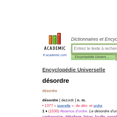
Dictionnaires et Ency
fr-academic.com
Encyclopédie Universelle
Encyclopédie Universelle
désordre
désordre
désordre
[
dezɔrdr
]
n
.
m
.
•
1377
«
querelle
»;
de
dés
-
et
ordre
1
♦
(
1530
)
Absence
d
'
ordre
.
Le
désordre
d
'
u
capharnaüm
,
déballage
,
fatras
,
fouillis
,
pagail