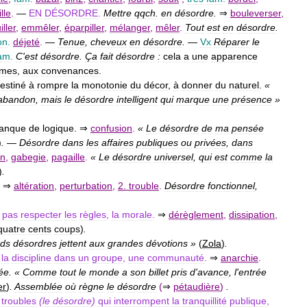
lle
.
—
EN
DÉSORDRE
.
Mettre
qqch
.
en
désordre
.
⇒
bouleverser
,
ller
,
emmêler
,
éparpiller
,
mélanger
,
mêler
.
Tout
est
en
désordre
.
on
.
déjeté
.
—
Tenue
,
cheveux
en
désordre
.
—
Vx
Réparer
le
am
.
C
'
est
désordre
.
Ça
fait
désordre
:
cela
a
une
apparence
rmes
,
aux
convenances
.
estiné
à
rompre
la
monotonie
du
décor
,
à
donner
du
naturel
.
«
abandon
,
mais
le
désordre
intelligent
qui
marque
une
présence
»
anque
de
logique
. ⇒
confusion
.
«
Le
désordre
de
ma
pensée
)
.
—
Désordre
dans
les
affaires
publiques
ou
privées
,
dans
on
,
gabegie
,
pagaille
.
«
Le
désordre
universel
,
qui
est
comme
la
)
.
.
⇒
altération
,
perturbation
,
2
.
trouble
.
Désordre
fonctionnel
,
pas
respecter
les
règles
,
la
morale
.
⇒
dérèglement
,
dissipation
,
quatre
cents
coups
)
.
nds
désordres
jettent
aux
grandes
dévotions
»
(
Zola
)
.
la
discipline
dans
un
groupe
,
une
communauté
.
⇒
anarchie
.
ée
. «
Comme
tout
le
monde
a
son
billet
pris
d
'
avance
,
l
'
entrée
er
)
.
Assemblée
où
règne
le
désordre
(
⇒
pétaudière
)
.
troubles
(
le
désordre
)
qui
interrompent
la
tranquillité
publique
,