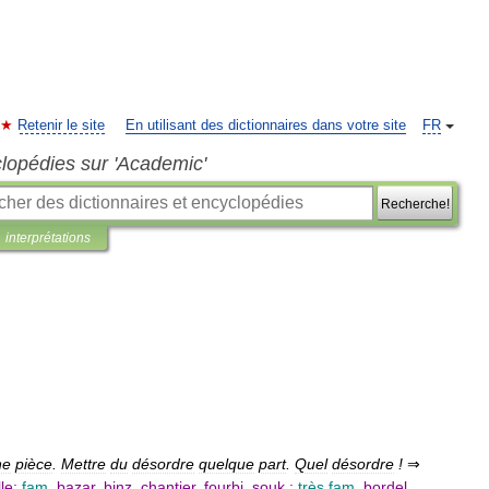
Retenir le site
En utilisant des dictionnaires dans votre site
FR
clopédies sur 'Academic'
Recherche!
interprétations
ne
pièce
.
Mettre
du
désordre
quelque
part
.
Quel
désordre
!
⇒
le
;
fam
.
bazar
,
binz
,
chantier
,
fourbi
,
souk
;
très
fam
.
bordel
,