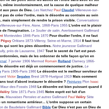
i
,
même
involontairement
,
est
la
cause
de
quelque
malheur
nt
aux
yeux
de
Dieu
.
Les
Natchez
Paul
Claudel
Villeneuve
-
sur
-
st
pas
de
créer
l
'
ordre
,
mais
le
désordre
au
contraire
au
sein
é
,
mais
simplement
de
rendre
la
prison
visible
.
Conversations
Villeneuve
-
sur
-
Fère
,
Aisne
,
1868
-
Paris
1955
L
'
ordre
est
le
plaisir
e
de
l
'
imagination
.
Le
Soulier
de
satin
,
Avertissement
Gallimard
nt
Montevideo
1846
-
Paris
1870
Pour
étudier
l
'
ordre
,
il
ne
faut
Péguy
Orléans
1873
-
Villeroy
,
Seine
-
et
-
Marne
,
1914
Il
faut
tout
ts
qui
sont
les
pires
désordres
.
Notre
jeunesse
Gallimard
ully
,
près
de
Lausanne
,
1947
Tout
le
secret
de
l
'
art
est
peut
-
ordonnées
,
mais
de
les
ordonner
de
telle
façon
qu
'
on
en
rnal
,
7
janvier
1906
Mermod
Romain
Rolland
Clamecy
1866
-
le
désordre
est
déjà
un
commencement
de
justice
.
Le
e
Paris
1905
-
Paris
1980
Le
désordre
est
le
meilleur
serviteur
de
mard
Victor
Segalen
Brest
1878
-
Huelgoat
1919
Mais
comment
ans
tout
d
'
abord
instaurer
le
désordre
?
Peintures
Plon
Isaac
-
Maur
-
des
-
Fossés
1948
Le
désordre
est
bien
puissant
quand
il
Valéry
Sète
1871
-
Paris
1945
Notre
esprit
est
fait
d
'
un
dre
.
Mauvaises
Pensées
et
autres
Gallimard
Paul
Valéry
Sète
e
un
romantisme
antérieur
…
L
'
ordre
suppose
un
certain
ion
de
Baudelaire
Gallimard
Bible
Car
Dieu
n
'
est
pas
un
Dieu
de