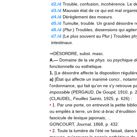
d2
./
d
Trouble
,
confusion
,
incohérence
.
Le
d
d3
./
d
Mauvais
état
de
ce
qui
est
mal
organi
d4
./
d
Dérèglement
des
moeurs
.
d5
./
d
Tumulte
,
trouble
.
Un
grand
désordre
r
d6
./
d
(
Plur
.
)
Troubles
,
dissensions
qui
agiten
d7
./
d
(
Le
plus
souvent
au
Plur
.
)
Troubles
ph
intestinaux
.
⇒
DÉSORDRE
,
subst
.
masc
.
A
.—
Domaine
de
la
vie
phys
.
ou
psychique
d
fonctionnelle
ou
esthétique
.
1
.
[
Le
désordre
affecte
la
disposition
régulièr
a
)
[
État
qui
affecte
un
inanimé
concr
.,
notam
l
'
ordonnance
,
qui
fait
qu
'
on
ne
s
'
y
retrouve
p
impossible
(
PERGAUD
,
De
Goupil
,
1910
,
p
.
(
CLAUDEL
,
Feuilles
Saints
,
1925
,
p
.
626
)
:
•
1
.
Par
une
porte
,
on
entrevoit
la
petite
bibli
ou
empilés
à
terre
,
un
bric
-
à
-
brac
d
'
érudition
fascicule
de
lexique
japonais
; ...
GONCOURT
,
Journal
,
1868
,
p
.
432
.
•
2
.
Toute
la
lumière
de
l
'
été
ne
faisait
,
dans
l
mauves
,
qu
'
accuser
la
pagaïe
pathétique
de