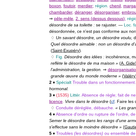
boxon
,
foutoir
,
merdier
;
région
.
chenil
,
margai
chambarder
,
déranger
,
désorganiser
,
embroui
⇒
pêle
-
mêle
,
2
.
sens
(
dessus
dessous
)
;
régi
désordre
de
sa
toilette
:
se
rajuster
. —
Loc
.
f
désordonnée
,
ce
n
'
est
pas
conforme
aux
no
♢
Un
savant
désordre
,
un
désordre
voulu
,
d
Quel
désordre
aimable
:
non
un
désordre
d
'
(
Saint
-
Exupéry
)
.
♢
Fig
.
Désordre
des
idées
:
incohérence
,
m
reflète
le
désordre
de
ma
maison
»
(
A
.
Gide
l
'
administration
,
la
gestion
.
⇒
désorganisati
grande
œuvre
du
monde
moderne
»
(
Valéry
2
♦
Spécialt
Trouble
dans
un
fonctionnement
hormonal
.
3
♦
(
1535
)
Littér
.
Absence
de
règle
;
fait
de
ne
licence
.
Vivre
dans
le
désordre
(
cf
.
Faire
les
♢
Conduite
déréglée
,
débauche
.
«
Les
gra
4
♦
Absence
d
'
ordre
ou
rupture
de
l
'
ordre
,
de
Semer
le
désordre
dans
les
rangs
d
'
une
arm
s
'
effectue
sans
le
moindre
désordre
»
(
Gauti
5
♦
Troubles
(
les
désordres
)
ou
ensemble
de